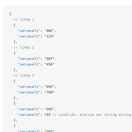
[
  // linha 1
  {
    "
variavel1
"
:
 "
ABC
"
,
    "
variavel2
"
:
 "
123
"
  },
  // linha 2
  {
    "
variavel1
"
:
 "
DEF
"
,
    "
variavel2
"
:
 "
456
"
  },
  // linha 3
  {
    "
variavel1
"
:
 "
GHI
"
,
    "
variavel2
"
:
 "
789
"
  },  
  {
    "
variavel1
"
:
 "
GHI
"
,
    "
variavel2
"
:
 789
 // inválido: precisa ser string-string
  }, 
  {
    "
variavel1
"
:
 "
GHI
"
,