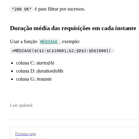
é para filtrar por sucessos.
"200 OK"
Duração média das requisições em cada instante
Usar a função
, exemplo:
MÉDIASE
:
=MÉDIASE($C$2:$C$10001;G2;$D$2:$D$10001)
coluna C:
startedAt
coluna D:
durationInMs
coluna G:
instante
Last updated:
Pager
Previous page