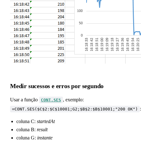
Medir sucessos e erros por segundo
Usar a função
, exemplo:
CONT.SES
:
=CONT.SES($C$2:$C$10001;G2;$B$2:$B$10001;"200 OK")
coluna C:
startedAt
coluna B:
result
coluna G:
instante