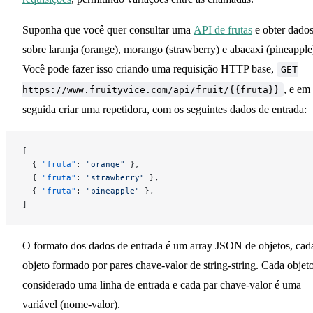
Suponha que você quer consultar uma
API de frutas
e obter dado
sobre laranja (orange), morango (strawberry) e abacaxi (pineapple
Você pode fazer isso criando uma requisição HTTP base,
GET
, e em
https://www.fruityvice.com/api/fruit/{{fruta}}
seguida criar uma repetidora, com os seguintes dados de entrada:
[
  { 
"
fruta
"
:
 "
orange
"
 },
  { 
"
fruta
"
:
 "
strawberry
"
 },
  { 
"
fruta
"
:
 "
pineapple
"
 },
]
O formato dos dados de entrada é um array JSON de objetos, cad
objeto formado por pares chave-valor de string-string. Cada objet
considerado uma linha de entrada e cada par chave-valor é uma
variável (nome-valor).